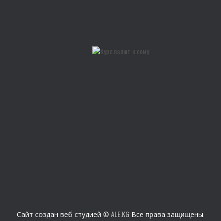
АРЫЗДАРДЫН ҮЛГҮЛӨРҮ
КАЛЬКУЛЯЦИЯЛООНУН ҮЛГҮСҮ
БААЛАР ЖЫЙНАГЫ
КЕРЕКТҮҮ ДОКУМЕНТТЕР
АРЫЗДЫ ТИРКӨӨ
КЫЗМАТТАР
КЕСИПТИК БИРДИКТИН ИШИ
МЫЙЗАМДАР
Мыйзамдар
Коомдук талкуулоо
ЭЛ АРАЛЫК КЫЗМАТТАШУУ
ЛАБОРАТОРИЯ
ALE.KG
Сайт создан веб студией ©
Все права защищены.