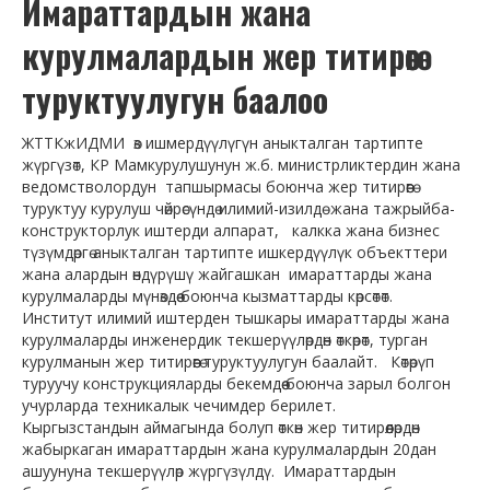
Имараттардын жана
БАШКЫ БЕТ
курулмалардын жер титирөөгө
БИЗДИН ЖАМААТ
туруктуулугун баалоо
Жетекчилик
Техникалык ченемдештирүү жана инженердик долбоорлоо башкармалыгы
ЖТТКжИДМИ өз ишмердүүлүгүн аныкталган тартипте
жүргүзөт, КР Мамкурулушунун ж.б. министрликтердин жана
Лаборатория, сапатты контролдоо жана инженердик долбоорлоо бөлүмү
ведомстволордун тапшырмасы боюнча жер титирөөгө
Техникалык ченемдештирүү жана ченемдик укуктук акттарды актуалдаштыруу бө
туруктуу курулуш чөйрөсүндө илимий-изилдө жана тажрыйба-
конструкторлук иштерди алпарат, калкка жана бизнес
Жер титирөөгө туруктуу курулуш башкармалыгы
түзүмдөргө аныкталган тартипте ишкердүүлүк объекттери
жана алардын өндүрүшү жайгашкан имараттарды жана
Имараттарды жана курулуштарды инженердик текшерүүдөн өткөрүү бөлүмү
курулмаларды мүнөздөө боюнча кызматтарды көрсөтөт.
Институт илимий иштерден тышкары имараттарды жана
Жер титирөөгө туруктуу курулуштагы теориялык жана эксперименталдык изил
курулмаларды инженердик текшерүүлөрдөн өткөрөт, турган
Имараттардын жана курулуштардын жер титирөөгө туруктуулугу бөлүмү
курулманын жер титирөөгө туруктуулугун баалайт. Көтөрүп
туруучу конструкцияларды бекемдөө боюнча зарыл болгон
Курулуш конструкциялары жана материалдары бөлүмү
учурларда техникалык чечимдер берилет.
Кыргызстандын аймагында болуп өткөн жер титирөөлөрдөн
Бухгалтерия
жабыркаган имараттардын жана курулмалардын 20дан
ашуунуна текшерүүлөр жүргүзүлдү. Имараттардын
Кадрлар бөлүмү