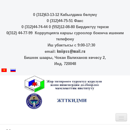
0 (312)63-13-12 Кабылдама бөлүмү
0 (312)44-75-51 Факс
0 (312)44-74-44 0 (552)12-08-80 Бирдиктүү терезе
0(312) 44-77-99 Коррупцияга каршы суроолор боюнча ишеним
телефону
Иш убактысы с 9:00-17:30
kniipss@mail.ru
email:
Бишкек шаары, Чокан Валиханов көчөсу 2,
Инд. 720048