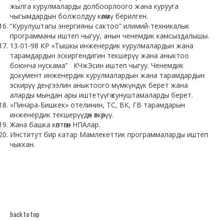
жылга курулмаларды долбоорлоого жана курууга
чыгымдардын болжолдуу көлөмү берилген.
“Курулуштагы энергияны сактоо” илимий-техникалык
программаны иштеп чыгуу, анын ченемдик камсыздалышы.
13-01-98 КР «Тышкы инженердик курулмалардын жана
тарамдардын эскиргендигин текшерүү жана аныктоо
боюнча нускама” КЧжЭсин иштеп чыгуу. Ченемдик
документ инженердик курулмалардын жана тарамдардын
эскирүү деңгээлин аныктоого мүмкүндүк берет жана
аларды мындан ары иштетүүгө сунуштамаларды берет.
«Пинара-Бишкек» отелинин, ТС, ВК, ГВ тарамдарын
инженердик текшерүүдөн өткөрүү.
Жана башка көптөгөн НПАлар.
Институт бир катар Мамлекеттик программаларды иштеп
чыккан.
back to top