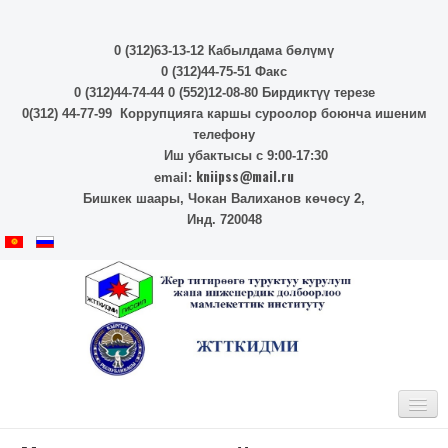
0 (312)63-13-12 Кабылдама бөлүмү
0 (312)44-75-51 Факс
0 (312)44-74-44 0 (552)12-08-80 Бирдиктүү терезе
0(312) 44-77-99 Коррупцияга каршы суроолор боюнча ишеним
телефону
Иш убактысы с 9:00-17:30
kniipss@mail.ru
email:
Бишкек шаары, Чокан Валиханов көчөсу 2,
Инд. 720048