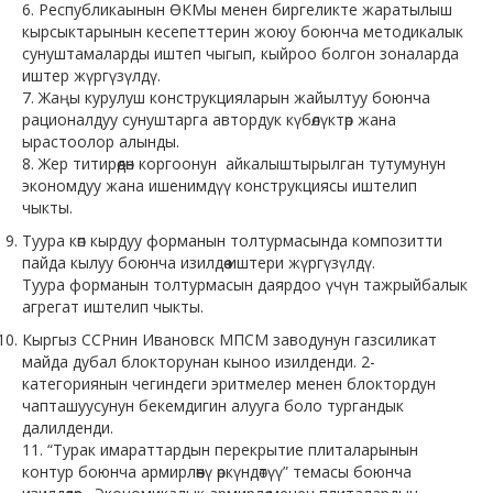
6. Республикаынын ӨКМы менен биргеликте жаратылыш
кырсыктарынын кесепеттерин жоюу боюнча методикалык
сунуштамаларды иштеп чыгып, кыйроо болгон зоналарда
иштер жүргүзүлдү.
7. Жаңы курулуш конструкцияларын жайылтуу боюнча
рационалдуу сунуштарга автордук күбөлүктөр жана
ырастоолор алынды.
8. Жер титирөөдөн коргоонун айкалыштырылган тутумунун
экономдуу жана ишенимдүү конструкциясы иштелип
чыкты.
Туура көп кырдуу форманын толтурмасында композитти
пайда кылуу боюнча изилдөө иштери жүргүзүлдү.
Туура форманын толтурмасын даярдоо үчүн тажрыйбалык
агрегат иштелип чыкты.
Кыргыз ССРнин Ивановск МПСМ заводунун газсиликат
майда дубал блокторунан кыноо изилденди. 2-
категориянын чегиндеги эритмелер менен блоктордун
чапташуусунун бекемдигин алууга боло тургандык
далилденди.
11. “Турак имараттардын перекрытие плиталарынын
контур боюнча армирлөөнү өркүндөтүү” темасы боюнча