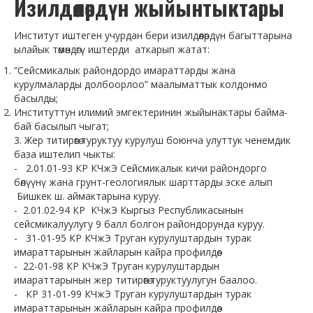
Изилдөөлөрдүн жыйынтыктары
БАШКЫ БЕТ
БИЗДИН ЖАМААТ
Институт иштеген учурдан бери изилдөөлөрдүн багыттарына
ылайык төмөндөгү иштерди аткарып жатат:
Жетекчилик
“Сейсмикалык райондордо имараттарды жана
Техникалык ченемдештирүү жана инженердик долбоорлоо башкармалыгы
курулмаларды долбоорлоо” маалыматтык колдонмо
басылды;
Лаборатория, сапатты контролдоо жана инженердик долбоорлоо бөлүмү
Институттун илимий эмгектеринин жыйынактары байма-
бай басылып чыгат;
Техникалык ченемдештирүү жана ченемдик укуктук акттарды актуалдаштыруу бө
3. Жер титирөөгө туруктуу курулуш боюнча улуттук ченемдик
база иштелип чыкты:
Жер титирөөгө туруктуу курулуш башкармалыгы
- 2.01.01-93 КР КЧжЭ Сейсмикалык кичи райондорго
Имараттарды жана курулуштарды инженердик текшерүүдөн өткөрүү бөлүмү
бөлүүнү жана грунт-геологиялык шарттарды эске алып
Бишкек ш. аймактарына куруу.
Жер титирөөгө туруктуу курулуштагы теориялык жана эксперименталдык изил
- 2.01.02-94 КР КЧжЭ Кыргыз Республикасынын
сейсмикалуулугу 9 балл болгон райондорунда куруу.
Имараттардын жана курулуштардын жер титирөөгө туруктуулугу бөлүмү
- 31-01-95 КР КЧжЭ Труган курулуштардын турак
имараттарынын жайларын кайра профилдөө.
Курулуш конструкциялары жана материалдары бөлүмү
- 22-01-98 КР КЧжЭ Труган курулуштардын
Бухгалтерия
имараттарынын жер титирөөгө туруктуулугун баалоо.
- КР 31-01-99 КЧжЭ Труган курулуштардын турак
Кадрлар бөлүмү
имараттарынын жайларын кайра профилдөө.