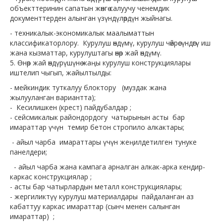
объекттеринин сапатын жөнгө салуучу ченемдик
документтерден алынган үзүндүлөрдүн жыйнагы.
- техникалык-экономикалык маалыматтын
классификаторлору. Курулуш өндүмү, курулуш чөйрөсүндөгү иш
жана кызматтар, курулуштагы өнөр жай өндүмү.
5. Өнөр жай өндүрүшүнө жаңы курулуш конструкциялары
иштелип чыгып, жайылтылды:
- мейкиндик туткалуу блоктору (муздак жана
жылууланган вариантта);
- Кесилишкен (крест) пайдубалдар ;
- сейсмикалык райондордогу чатырынын асты бар
имараттар үчүн темир бетон стропило алкактары;
- айыл чарба имараттары үчүн жеңилдетилген тунуке
панелдери;
- айыл чарба жана кампага арналган алкак-арка кендир-
каркас конструкциялар ;
- асты бар чатырлардын металл конструкциялары;
- жергиликтүү курулуш материалдары пайдаланган аз
кабаттуу каркас имараттар (сынч менен салынган
имараттар) ;