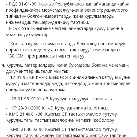
- РДС 31-01-99. Кыргыз Республикасынын аймагында кайра
ИЛИМИЙ ИШ
профилдөөгө, кайра мерчемделүүгө жана реконструкциялоого
тийиштүү болгон имараттарды жана курулмаларды
Изилдөөлөрдүн натыйжалары
инженердик текшерүүдөн өткөрүү тартиби.
Имараттардын жана курулуштардын жер титирөөгө туруктуулугун баалоо
- Ысык-Ата сыныгына чектеш аймактарда куруу боюнча
убактылуу сунуштар
Курулуштагы иштеп жаткан Ченемдик-техникалык документтерди өркүндөтүү ж
- “Кыштан курулган имараттарды бекемдөөнүн оптималдуу
Биздин иштеп чыгуулар
вариантын тандоону автоматташтыруу” темасындагы
"БЕКЕМ" программасын иштеп чыгуу.
ПРЕСС-БОРБОР
Курулуш материалдары жана буюмдары боюнча ченемдик
документтер иштелип чыкты:
ЖАҢЫЛЫКТАР
- 12-01-95 КР КЧжЭ Бишкек ЖЭБинин алынып кетүүчү күлүн
Аткарылган иштер туурасында отчеттор
курулуш материалдарында, бетондордо жана эритмелерде
пайдалануу боюнча нускама.
БИЗ ЖӨНҮНДӨ
- 23-01-98 КР КЧжЭ Курулуш жылуулук техникасы
Байланышуу даректери
- КР 23-01-2000 КЧжЭ Курулуш климатологиясы.
- КМС 21.40.01-96 Кыргыз СТ тастыктамалоо тутуму.
Бош орундар
Курулуштагы тастыктамалоонун негизги жоболору
Даректер
- КМС 21.40.02-96 Кыргыз СТ тастыктамалоо тутуму.
Курулуштагы өндүмдөрдү тастыктамалоо жүргүзүү тартиби.
ЖАРАНДАРГА