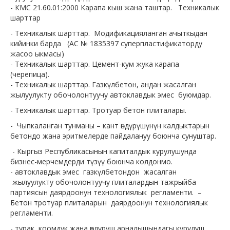
- КМС 21.60.01:2000 Карапа кыш жана таштар. Техникалык
шарттар
АРЫЗДАРДЫН ҮЛГҮЛӨРҮ
- Техникалык шарттар. Модификацияланган ачыткыдан
КАЛЬКУЛЯЦИЯЛООНУН ҮЛГҮСҮ
кийинки барда (АС № 1835397 суперпластификаторду
жасоо ыкмасы)
БААЛАР ЖЫЙНАГЫ
- Техникалык шарттар. Цемент-кум жука карапа
КЕРЕКТҮҮ ДОКУМЕНТТЕР
(черепица).
- Техникалык шарттар. Газкүлбетон, андан жасалган
АРЫЗДЫ ТИРКӨӨ
жылуулукту обочолонтуучу автоклавдык эмес буюмдар.
КЫЗМАТТАР
- Техникалык шарттар. Тротуар бетон плиталары.
- Чыпкаланган тунманы – кант өндүрүшүнүн калдыктарын
КЕСИПТИК БИРДИКТИН ИШИ
бетондо жана эритмелерде пайдалануу боюнча сунуштар.
МЫЙЗАМДАР
- Кыргыз Республикасынын капиталдык курулушунда
бизнес-мерчемдерди түзүү боюнча колдонмо.
Мыйзамдар
- автоклавдык эмес газкүлбетондон жасалган
Коомдук талкуулоо
жылуулукту обочолонтуучу плиталардын тажрыйба
партиясын даярдоонун технологиялык регламенти. –
ЭЛ АРАЛЫК КЫЗМАТТАШУУ
Бетон тротуар плиталарын даярдоонун технологиялык
регламенти.
ЛАБОРАТОРИЯ
- турак, коомдук жана өндүрүш арналышындагы курулуш