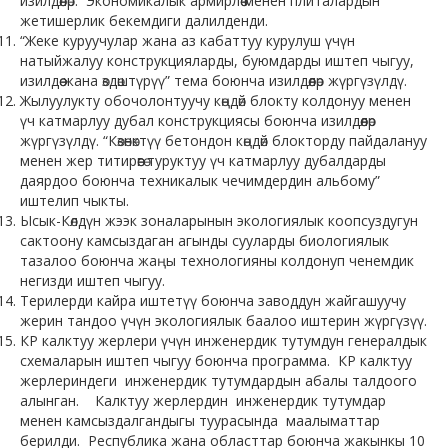
изилдөөлөр. Экономикалык армирлөө менен плиталардын
жетишерлик бекемдиги далилденди.
“Жеке куруучулар жана аз кабаттуу курулуш үчүн
натыйжалуу конструкцияларды, буюмдарды иштеп чыгуу,
изилдөө жана өздөштүрүү” тема боюнча изилдөөлөр жүргүзүлдү.
Жылуулукту обочолонтуучу көңдөй блокту колдонуу менен
үч катмарлуу дубал конструкциясы боюнча изилдөөлөр
жүргүзүлдү. “Көзөнөктүү бетондон көңдөй блокторду пайдалануу
менен жер титирөөгө туруктуу үч катмарлуу дубалдарды
даярдоо боюнча техникалык чечимдердин альбому”
иштелип чыкты.
Ысык-Көлдүн жээк зоналарынын экологиялык коопсуздугун
сактоону камсыздаган агынды сууларды биологиялык
тазалоо боюнча жаңы технологияны колдонуп ченемдик
негизди иштеп чыгуу.
Терилерди кайра иштетүү боюнча заводдун жайгашуучу
жерин тандоо үчүн экологиялык баалоо иштерин жүргүзүү.
КР калктуу жерлери үчүн инженердик тутумдун генералдык
схемаларын иштеп чыгуу боюнча программа. КР калктуу
жерлериндеги инженердик тутумдардын абалы талдоого
алынган. Калктуу жерлердин инженердик тутумдар
менен камсыздалгандыгы туурасында маалыматтар
берилди. Республика жана областтар боюнча жакынкы 10