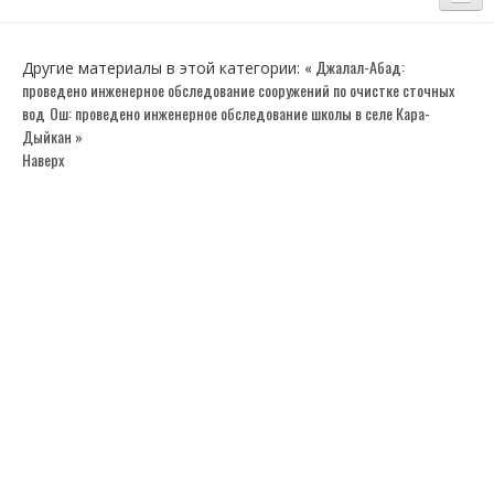
ГЛАВНАЯ
« Джалал-Абад:
Другие материалы в этой категории:
проведено инженерное обследование сооружений по очистке сточных
НАШ КОЛЛЕКТИВ
вод
Ош: проведено инженерное обследование школы в селе Кара-
Руководство
Дыйкан »
Наверх
Управление “Технического нормирования и инженерного проектирования”
Лаборатория, контроль качества и инженерного проектирования
Технического нормирования и актуализация нормативно-правовых актов
Отдел-“Инженерное обследование зданий и сооружений”
Управления “Сейсмостойкое Строительство”
Отдел-“Инженерных расчетов и экспериментальных исследований в сейсмос
Отдел - Сейсмостойкость зданий и сооружений
Отдел -Строительные конструкции и материалы
Бухгалтерия