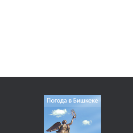
Отдел «Кадровой работы и контроля»
Архив
Единое окно
НАУЧНАЯ РАБОТА
Результаты исследований
Оценка сейсмостойкости зданий и сооружений
Разработка новых и совершенствование действующих Нормативно-технических 
СНиП КР 10-01:2018 «Система нормативных документов в строительстве. Ос
Наши разработки
ПРЕСС-ЦЕНТР
Новости
Отчет о выполненных работах