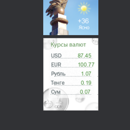
О НАС
Контакты
Вакансии
ГРАЖДАНАМ
Образцы заявлений
Образец калькуляций
Сборник цен
Необходимые документы
Прикрепить заявление
Реквизиты
ПРОФСОЮЗНАЯ РАБОТА
МЕЖДУНАРОДНОЕ СОТРУДНИЧЕСТВО
ЛАБОРАТОРИЯ